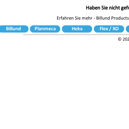
Haben Sie nicht ge
Erfahren Sie mehr - Billund Products
Billund
Planmeca
Heka
Flex / XO
© 202