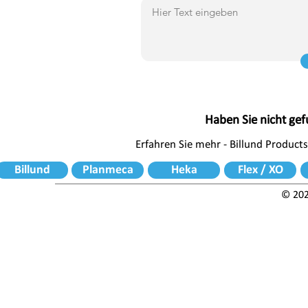
Haben Sie nicht ge
Erfahren Sie mehr - Billund Products
Billund
Planmeca
Heka
Flex / XO
© 202