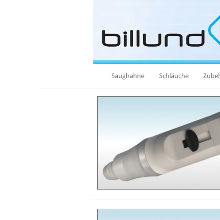
Saughahne
Schläuche
Zube