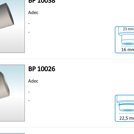
BP 10038
Adec
-
-
BP 10026
Adec
-
-