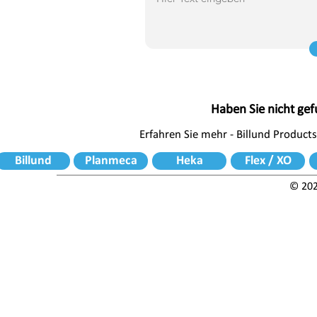
Haben Sie nicht ge
Erfahren Sie mehr - Billund Products
Billund
Planmeca
Heka
Flex / XO
© 202