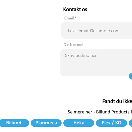
Kontakt os
Email
Din besked
Fandt du ikk
Se mere her - Billund Products
Billund
Planmeca
Heka
Flex / XO