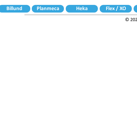
Billund
Planmeca
Heka
Flex / XO
© 202