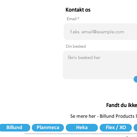
Kontakt os
Email
Din besked
Fandt du ikk
Se mere her - Billund Products
Billund
Planmeca
Heka
Flex / XO