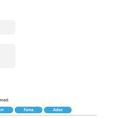
 med:
rr
Fona
Adec