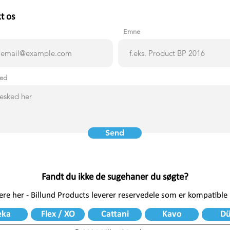
t os
Emne
ked
Send
Fandt du ikke de sugehaner du søgte?
re her - Billund Products leverer reservedele som er kompatible
eka
Flex / XO
Cattani
Kavo
Dü