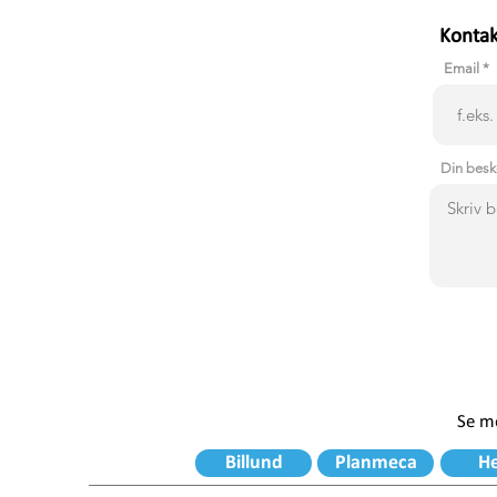
Kontak
Email
Din bes
Se me
Billund
Planmeca
H