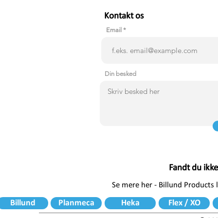
Kontakt os
Email
Din besked
Fandt du ikk
Se mere her - Billund Products
Billund
Planmeca
Heka
Flex / XO