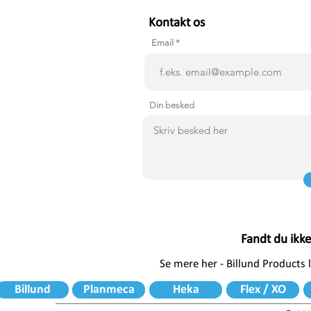
Kontakt os
Email
Din besked
Fandt du ikk
Se mere her - Billund Products
Billund
Planmeca
Heka
Flex / XO