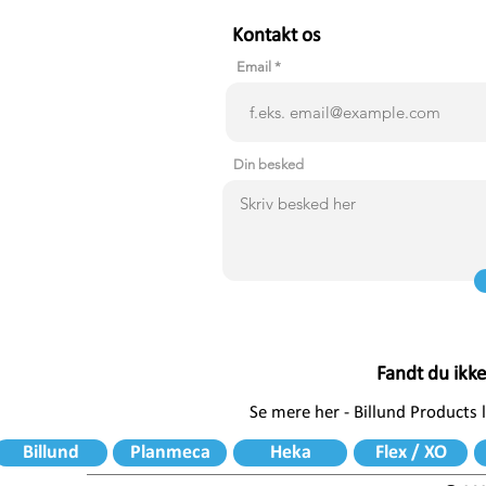
Kontakt os
Email
Din besked
Fandt du ikk
Se mere her - Billund Products
Billund
Planmeca
Heka
Flex / XO