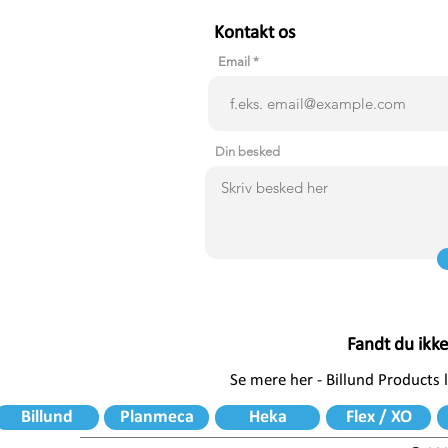
Kontakt os
Email
Din besked
Fandt du ikk
Se mere her - Billund Products
Billund
Planmeca
Heka
Flex / XO