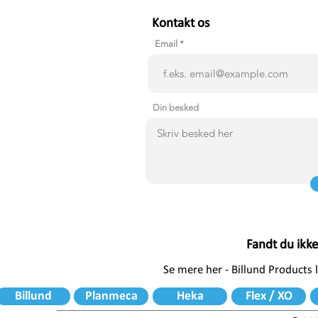
Kontakt os
Email
Din besked
Fandt du ikk
Se mere her - Billund Products
Billund
Planmeca
Heka
Flex / XO