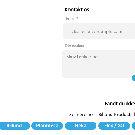
Kontakt os
Email
Din besked
Fandt du ikk
Se mere her - Billund Products
Billund
Planmeca
Heka
Flex / XO