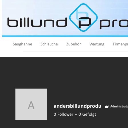
Saughahne
Schläuche
Zubehör
Wartung
Firmenpr
andersbillundprodu
andersbillundprodu
Administrat
0
Follower
0
Gefolgt